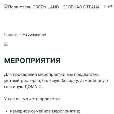
+7 
Забронировать
Принять все
Настройки cookies
ГЛАВНАЯ
Главная
Мероприятия
АПАРТАМЕНТЫ
ДОМ 1
МЕРОПРИЯТИЯ
ДОМ 2
РЕСТОРАН
Для проведения мероприятий мы предлагаем:
уютный ресторан, большую беседку, атмосферную
ИНФРАСТРУКТУРА
гостиную ДОМА 2.
РАЗВЛЕЧЕНИЯ
У нас вы можете провести:
ВСЕ ДЛЯ ДЕТЕЙ
камерное семейное мероприятие;
МЕРОПРИЯТИЯ