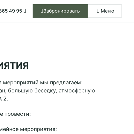
865 49 95
Забронировать
Меню
Забронировать
ГЛАВНАЯ
АПАРТАМЕНТЫ
ДОМ 1
ИЯТИЯ
ДОМ 2
я мероприятий мы предлагаем:
РЕСТОРАН
ан, большую беседку, атмосферную
ИНФРАСТРУКТУРА
 2.
РАЗВЛЕЧЕНИЯ
е провести:
ВСЕ ДЛЯ ДЕТЕЙ
мейное мероприятие;
МЕРОПРИЯТИЯ